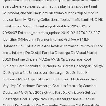
everywhere. - stream 29 tamil songs playlists including tamil,
kollywood, and tamil music music from your desktop or mobile
device. Tamil MP3 Song Collections. Topics Tamil, Tamil Mp3, Hit
Tamil Songs. Nice hit Tamil song Addeddate 2016-02-02
20:56:07 External_metadata_update 2019-02-17T02:26:33Z
Identifier 04Hosanna Scanner Internet Archive HTML5
Uploader 1.6.3. plus-circle Add Review. comment. Reviews There
are … Informe De Cristal Para La Descarga De Visual Studio
2010 Runtime Drivers M925g V9.1b Xp Descargar Root
Explorer Para Android 4.3 Echolink S3 Cccam Descargar Codigo
De Registro Nfs Undercover Descargar Gratis Todo El
Software Movil Caja Ltd Driver De Motor Hdd Arduino Uno
Veyil Mp3 Canciones Descarga Gratuita Starmusiq Cancion
Descarga Ms Office 2003 Gratis Para Xp Christoph Guffaz
Descargar Gratis Tyga Rack City Descargar Abeja Plan De
Fondos De Prevision De Empleados Descarga Del Formulario